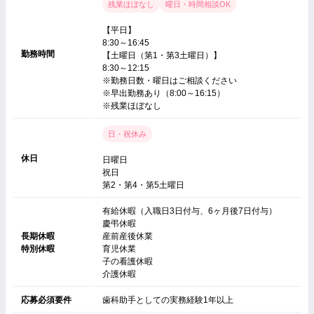
残業ほぼなし
曜日・時間相談OK
【平日】
8:30～16:45
勤務時間
【土曜日（第1・第3土曜日）】
8:30～12:15
※勤務日数・曜日はご相談ください
※早出勤務あり（8:00～16:15）
※残業ほぼなし
日・祝休み
休日
日曜日
祝日
第2・第4・第5土曜日
有給休暇（入職日3日付与、6ヶ月後7日付与）
慶弔休暇
長期休暇
産前産後休業
特別休暇
育児休業
子の看護休暇
介護休暇
応募必須要件
歯科助手としての実務経験1年以上