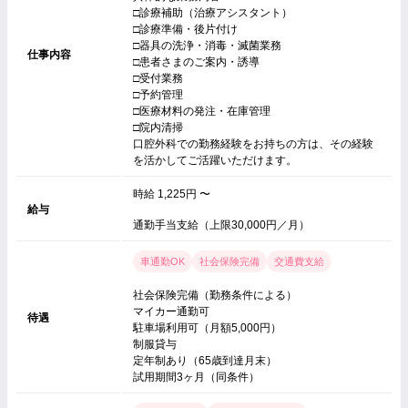
□診療補助（治療アシスタント）
□診療準備・後片付け
□器具の洗浄・消毒・滅菌業務
仕事内容
□患者さまのご案内・誘導
□受付業務
□予約管理
□医療材料の発注・在庫管理
□院内清掃
口腔外科での勤務経験をお持ちの方は、その経験
を活かしてご活躍いただけます。
時給 1,225円 〜
給与
通勤手当支給（上限30,000円／月）
車通勤OK
社会保険完備
交通費支給
社会保険完備（勤務条件による）
マイカー通勤可
待遇
駐車場利用可（月額5,000円）
制服貸与
定年制あり（65歳到達月末）
試用期間3ヶ月（同条件）