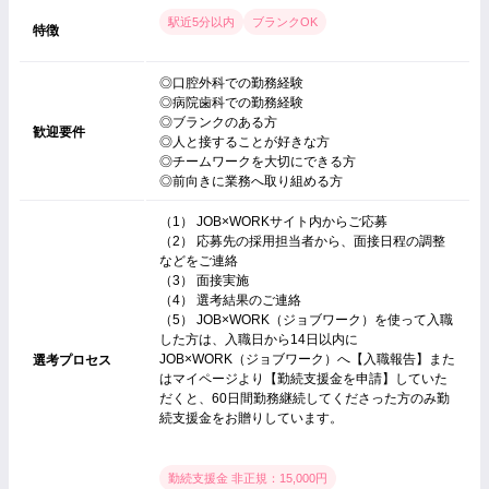
駅近5分以内
ブランクOK
特徴
◎口腔外科での勤務経験
◎病院歯科での勤務経験
◎ブランクのある方
歓迎要件
◎人と接することが好きな方
◎チームワークを大切にできる方
◎前向きに業務へ取り組める方
（1） JOB×WORKサイト内からご応募
（2） 応募先の採用担当者から、面接日程の調整
などをご連絡
（3） 面接実施
（4） 選考結果のご連絡
（5） JOB×WORK（ジョブワーク）を使って入職
した方は、入職日から14日以内に
JOB×WORK（ジョブワーク）へ【入職報告】また
選考プロセス
はマイページより【勤続支援金を申請】していた
だくと、60日間勤務継続してくださった方のみ勤
続支援金をお贈りしています。
勤続支援金 非正規：15,000円