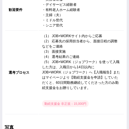
・デイサービス経験者
歓迎要件
・有料老人ホーム経験者
・主婦（夫）
・ミドル世代
・シニア世代
（1） JOB×WORKサイト内からご応募
（2） 応募先の採用担当者から、面接日程の調整
などをご連絡
（3） 面接実施
（4） 選考結果のご連絡
（5） JOB×WORK（ジョブワーク）を使って入職
した方は、入職日から14日以内に
JOB×WORK（ジョブワーク）へ【入職報告】また
選考プロセス
はマイページより【勤続支援金を申請】していた
だくと、60日間勤務継続してくださった方のみ勤
続支援金をお贈りしています。
勤続支援金 非正規：15,000円
写真