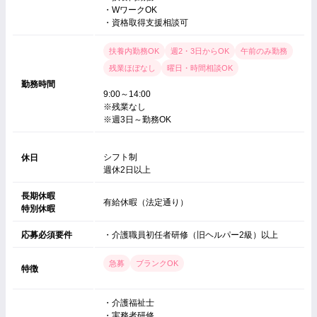
・WワークOK
・資格取得支援相談可
扶養内勤務OK
週2・3日からOK
午前のみ勤務
残業ほぼなし
曜日・時間相談OK
勤務時間
9:00～14:00
※残業なし
※週3日～勤務OK
シフト制
休日
週休2日以上
長期休暇
有給休暇（法定通り）
特別休暇
応募必須要件
・介護職員初任者研修（旧ヘルパー2級）以上
急募
ブランクOK
特徴
・介護福祉士
・実務者研修