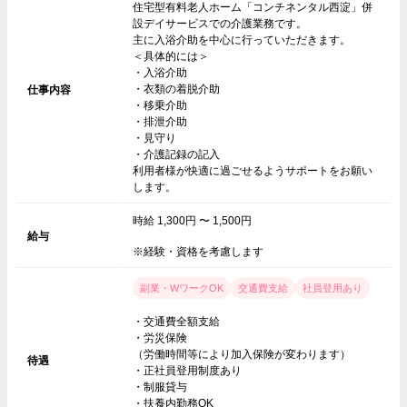
住宅型有料老人ホーム「コンチネンタル西淀」併
設デイサービスでの介護業務です。
主に入浴介助を中心に行っていただきます。
＜具体的には＞
・入浴介助
・衣類の着脱介助
仕事内容
・移乗介助
・排泄介助
・見守り
・介護記録の記入
利用者様が快適に過ごせるようサポートをお願い
します。
時給 1,300円 〜 1,500円
給与
※経験・資格を考慮します
副業・WワークOK
交通費支給
社員登用あり
・交通費全額支給
・労災保険
（労働時間等により加入保険が変わります）
待遇
・正社員登用制度あり
・制服貸与
・扶養内勤務OK