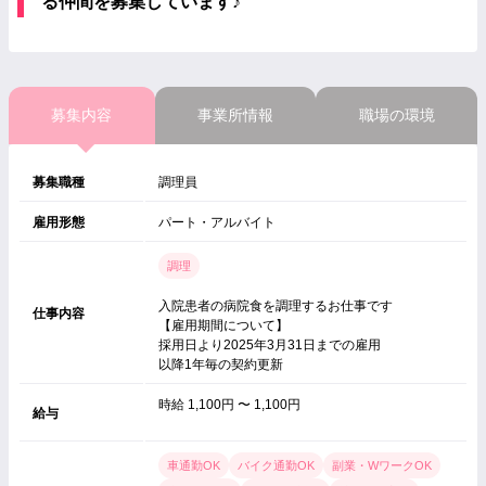
る仲間を募集しています♪
募集内容
事業所情報
職場の環境
募集職種
調理員
雇用形態
パート・アルバイト
調理
入院患者の病院食を調理するお仕事です
仕事内容
【雇用期間について】
採用日より2025年3月31日までの雇用
以降1年毎の契約更新
時給 1,100円 〜 1,100円
給与
車通勤OK
バイク通勤OK
副業・WワークOK