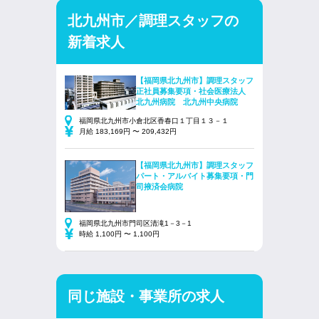
北九州市／調理スタッフの
新着求人
【福岡県北九州市】調理スタッフ
正社員募集要項・社会医療法人
北九州病院 北九州中央病院
福岡県北九州市小倉北区香春口１丁目１３－１
月給 183,169円 〜 209,432円
【福岡県北九州市】調理スタッフ
パート・アルバイト募集要項・門
司掖済会病院
福岡県北九州市門司区清滝1－3－1
時給 1,100円 〜 1,100円
同じ施設・事業所の求人