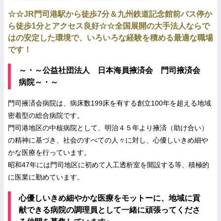
☆☆JR門司港駅から徒歩7分＆九州鉄道記念館前バス停か
ら徒歩1分とアクセス良好☆☆全国展開の大手法人ならで
はの安定した環境で、いろいろな経験を積める最適な職場
です！
～・～公益社団法人 日本海員掖済会 門司掖済会
病院～・～
門司掖済会病院は、病床数199床を有する創立100年を超える地域
密着型の総合病院です。
門司港地区の中核病院として、明治４５年より掖済（助け合い）
の精神に基づき、社会のすべての人々に対し、心優しいきめ細や
かな医療を行っています。
昭和47年には門司地区に初めて人工透析室を開設する等、積極的
に医業に勤めています。
心優しいきめ細やかな医療をモットーに、地域に貢
献できる病院の調理員として一緒に頑張ってくださ