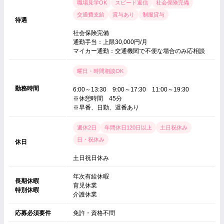
職場見学OK
スピード返信
社会保険完備
交通費支給
賞与あり
制服貸与
待遇
社会保険完備
通勤手当：上限30,000円/月
マイカー通勤：交通機関で不便な場合のみ応相談
曜日・時間相談OK
勤務時間
6:00～13:30 9:00～17:30 11:00～19:30
※休憩時間 45分
※早番、日勤、遅番あり
週休2日
年間休日120日以上
土日祝休み
日・祝休み
休日
土日祝日休み
年次有給休暇
長期休暇
育児休業
特別休暇
介護休業
応募必須要件
免許・資格不問