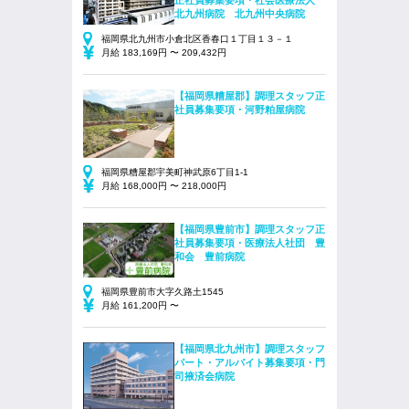
正社員募集要項・社会医療法人
北九州病院 北九州中央病院
福岡県北九州市小倉北区香春口１丁目１３－１
月給 183,169円 〜 209,432円
【福岡県糟屋郡】調理スタッフ正
社員募集要項・河野粕屋病院
福岡県糟屋郡宇美町神武原6丁目1-1
月給 168,000円 〜 218,000円
【福岡県豊前市】調理スタッフ正
社員募集要項・医療法人社団 豊
和会 豊前病院
福岡県豊前市大字久路土1545
月給 161,200円 〜
【福岡県北九州市】調理スタッフ
パート・アルバイト募集要項・門
司掖済会病院