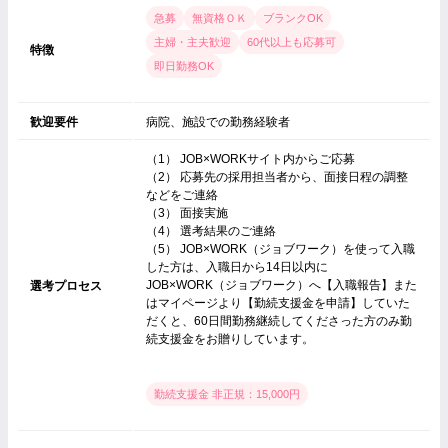
急募
無資格ＯＫ
ブランクOK
主婦・主夫歓迎
60代以上も応募可
特徴
即日勤務OK
歓迎要件
病院、施設での勤務経験者
（1） JOB×WORKサイト内からご応募
（2） 応募先の採用担当者から、面接日程の調整
などをご連絡
（3） 面接実施
（4） 選考結果のご連絡
（5） JOB×WORK（ジョブワーク）を使って入職
した方は、入職日から14日以内に
JOB×WORK（ジョブワーク）へ【入職報告】また
選考プロセス
はマイページより【勤続支援金を申請】していた
だくと、60日間勤務継続してくださった方のみ勤
続支援金をお贈りしています。
勤続支援金 非正規：15,000円