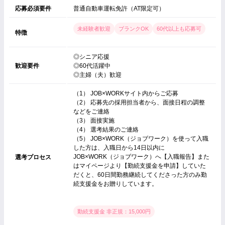
応募必須要件
普通自動車運転免許（AT限定可）
未経験者歓迎
ブランクOK
60代以上も応募可
特徴
◎シニア応援
歓迎要件
◎60代活躍中
◎主婦（夫）歓迎
（1） JOB×WORKサイト内からご応募
（2） 応募先の採用担当者から、面接日程の調整
などをご連絡
（3） 面接実施
（4） 選考結果のご連絡
（5） JOB×WORK（ジョブワーク）を使って入職
した方は、入職日から14日以内に
JOB×WORK（ジョブワーク）へ【入職報告】また
選考プロセス
はマイページより【勤続支援金を申請】していた
だくと、60日間勤務継続してくださった方のみ勤
続支援金をお贈りしています。
勤続支援金 非正規：15,000円