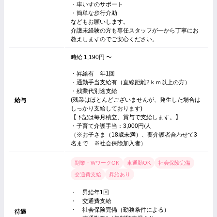
・車いすのサポート
・簡単な歩行介助
などもお願いします。
介護未経験の方も専任スタッフが一から丁寧にお
教えしますのでご安心ください。
時給 1,190円 〜
・昇給有 年1回
・通勤手当支給有（直線距離2ｋｍ以上の方）
・残業代別途支給
(残業はほとんどございませんが、発生した場合は
給与
しっかり支給しております)
【下記は毎月積立、賞与で支給します。】
・子育て介護手当：3,000円/人
（※お子さま（18歳未満）、要介護者合わせて3
名まで ※社会保険加入者）
副業・WワークOK
車通勤OK
社会保険完備
交通費支給
昇給あり
・ 昇給年1回
・ 交通費支給
・ 社会保険完備（勤務条件による）
待遇