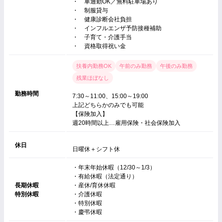
・ 車通勤OK／無料駐車場あり
・ 制服貸与
・ 健康診断会社負担
・ インフルエンザ予防接種補助
・ 子育て・介護手当
・ 資格取得祝い金
扶養内勤務OK
午前のみ勤務
午後のみ勤務
残業ほぼなし
勤務時間
7:30～11:00、15:00～19:00
上記どちらかのみでも可能
【保険加入】
週20時間以上…雇用保険・社会保険加入
休日
日曜休＋シフト休
・年末年始休暇（12/30～1/3）
・有給休暇（法定通り）
長期休暇
・産休/育休休暇
特別休暇
・介護休暇
・特別休暇
・慶弔休暇