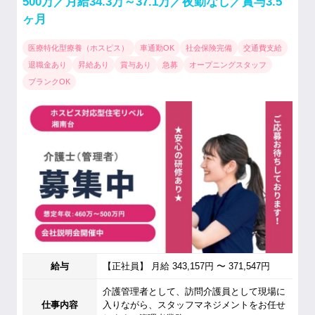
500万／月給34.3万～37.1万／夜勤なし／賞与3.5
ヶ月
医療特化型療養（ホスピス）
車通勤OK
社会保険完備
交通費支給
退職金あり
昇給あり
賞与あり
急募
オープニングスタッフ
ブランクOK
給与
【正社員】 月給 343,157円 〜 371,547円
介護管理者として、訪問介護員として現場に
仕事内容
入りながら、スタッフマネジメントをお任せ