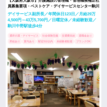
【大阪府大阪市】介護施設の管理職・管理職候補正社
員募集要項・ベストケア・デイサービスセンター駒川
デイサービス副所長／年間休日123日／月給29万
4,500円～43万5,700円／日曜定休／未経験歓迎／
駒川中野駅徒歩4分
通所介護・デイサービス
社会保険完備
交通費支給
退職金あり
昇給あり
賞与あり
駅近5分以内
未経験者歓迎
ブランクOK