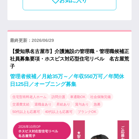
お気に入り
最終更新：2026/06/29
【愛知県名古屋市】介護施設の管理職・管理職候補正
社員募集要項・ホスピス対応型住宅リベル 名古屋荒
子
管理者候補／月給35万～／年収550万可／年間休
日125日／オープニング募集
住宅型有料老人ホーム
訪問介護
車通勤OK
社会保険完備
交通費支給
退職金あり
昇給あり
賞与あり
急募
50代以上も応募可
40代以上も応募可
ブランクOK