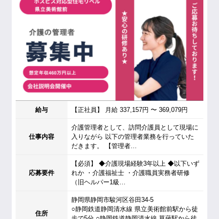
給与
【正社員】 月給 337,157円 〜 369,079円
介護管理者として、訪問介護員として現場に
仕事内容
入りながら 以下の管理者業務を行っていた
だきます。 【管理者…
【必須】 ◆介護現場経験3年以上 ◆以下いず
応募要件
れか ・介護福祉士 ・介護職員実務者研修
（旧ヘルパー1級…
静岡県静岡市駿河区谷田34-5
○静岡鉄道静岡清水線 県立美術館前駅から徒
住所
歩で5分 ○静岡鉄道静岡清水線 草薙駅から徒