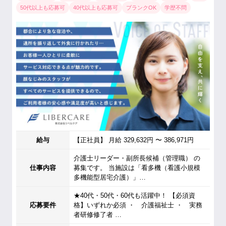
50代以上も応募可
40代以上も応募可
ブランクOK
学歴不問
給与
【正社員】 月給 329,632円 〜 386,971円
介護士リーダー・副所長候補（管理職） の
仕事内容
募集です。 当施設は「看多機（看護小規模
多機能型居宅介護）」…
★40代・50代・60代も活躍中！ 【必須資
応募要件
格】いずれか必須 ・ 介護福祉士 ・ 実務
者研修修了者 …