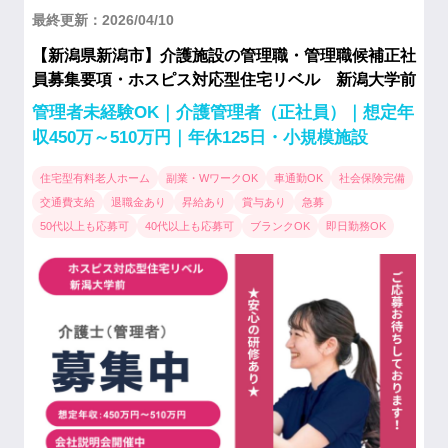
最終更新：2026/04/10
【新潟県新潟市】介護施設の管理職・管理職候補正社
員募集要項・ホスピス対応型住宅リベル 新潟大学前
管理者未経験OK｜介護管理者（正社員）｜想定年
収450万～510万円｜年休125日・小規模施設
住宅型有料老人ホーム
副業・WワークOK
車通勤OK
社会保険完備
交通費支給
退職金あり
昇給あり
賞与あり
急募
50代以上も応募可
40代以上も応募可
ブランクOK
即日勤務OK