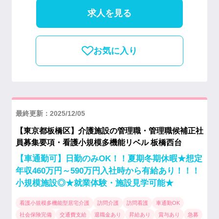
求人を見る
お気に入り
最終更新：2025/12/05
【東京都板橋区】介護施設の管理職・管理職候補正社
員募集要項・看護小規模多機能リベル 板橋西台
【車通勤可】日勤のみOK！！夏期冬期休暇★想定
年収460万円～590万円入社時から有給あり！！！
小規模施設◎★就業体験・施設見学可能★
看護小規模多機能型居宅介護
訪問介護
訪問看護
車通勤OK
社会保険完備
交通費支給
退職金あり
昇給あり
賞与あり
急募