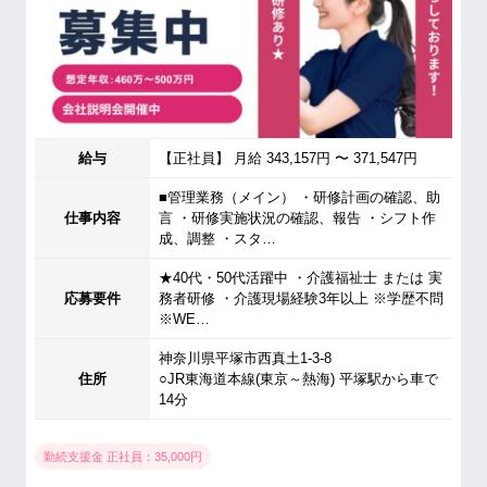
給与
【正社員】 月給 343,157円 〜 371,547円
■管理業務（メイン） ・研修計画の確認、助
仕事内容
言 ・研修実施状況の確認、報告 ・シフト作
成、調整 ・スタ…
★40代・50代活躍中 ・介護福祉士 または 実
応募要件
務者研修 ・介護現場経験3年以上 ※学歴不問
※WE…
神奈川県平塚市西真土1-3-8
住所
○JR東海道本線(東京～熱海) 平塚駅から車で
14分
勤続支援金 正社員：35,000円