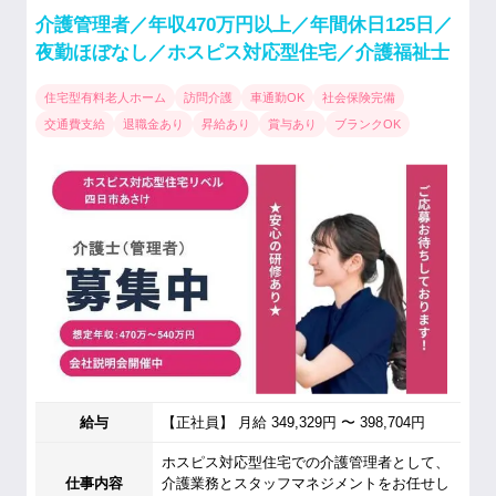
介護管理者／年収470万円以上／年間休日125日／
夜勤ほぼなし／ホスピス対応型住宅／介護福祉士
住宅型有料老人ホーム
訪問介護
車通勤OK
社会保険完備
交通費支給
退職金あり
昇給あり
賞与あり
ブランクOK
給与
【正社員】 月給 349,329円 〜 398,704円
ホスピス対応型住宅での介護管理者として、
仕事内容
介護業務とスタッフマネジメントをお任せし