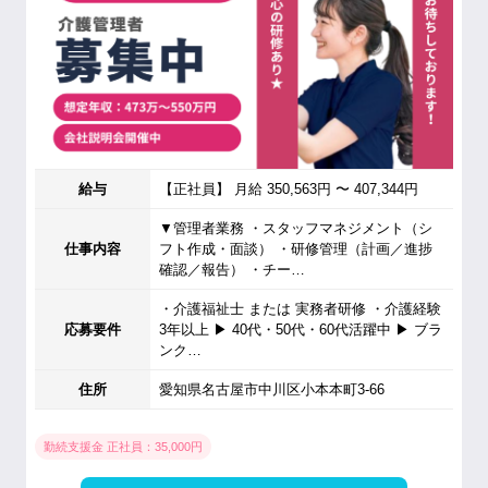
給与
【正社員】 月給 350,563円 〜 407,344円
▼管理者業務 ・スタッフマネジメント（シ
仕事内容
フト作成・面談） ・研修管理（計画／進捗
確認／報告） ・チー…
・介護福祉士 または 実務者研修 ・介護経験
応募要件
3年以上 ▶ 40代・50代・60代活躍中 ▶ ブラ
ンク…
住所
愛知県名古屋市中川区小本本町3-66
勤続支援金 正社員：35,000円