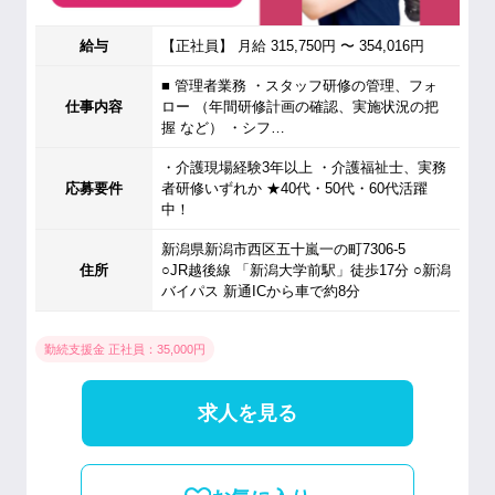
給与
【正社員】 月給 315,750円 〜 354,016円
■ 管理者業務 ・スタッフ研修の管理、フォ
仕事内容
ロー （年間研修計画の確認、実施状況の把
握 など） ・シフ…
・介護現場経験3年以上 ・介護福祉士、実務
応募要件
者研修いずれか ★40代・50代・60代活躍
中！
新潟県新潟市西区五十嵐一の町7306-5
住所
○JR越後線 「新潟大学前駅」徒歩17分 ○新潟
バイパス 新通ICから車で約8分
勤続支援金 正社員：35,000円
求人を見る