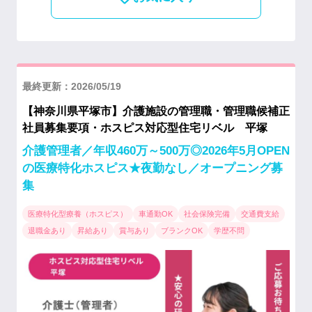
最終更新：2026/05/19
【神奈川県平塚市】介護施設の管理職・管理職候補正
社員募集要項・ホスピス対応型住宅リベル 平塚
介護管理者／年収460万～500万◎2026年5月OPEN
の医療特化ホスピス★夜勤なし／オープニング募
集
医療特化型療養（ホスピス）
車通勤OK
社会保険完備
交通費支給
退職金あり
昇給あり
賞与あり
ブランクOK
学歴不問