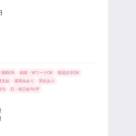
円
ク通勤OK
副業・WワークOK
職場見学OK
費支給
退職金あり
昇給あり
貸与
日・祝日給与UP
種
担