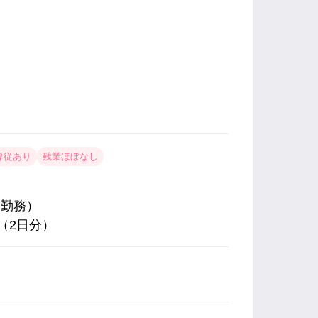
専従あり
残業ほぼなし
時間勤務）
間（2日分）