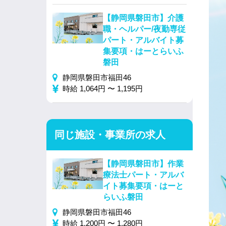
【静岡県磐田市】介護
職・ヘルパー/夜勤専従
パート・アルバイト募
集要項・はーとらいふ
磐田
静岡県磐田市福田46
時給 1,064円 〜 1,195円
同じ施設・事業所の求人
【静岡県磐田市】作業
療法士パート・アルバ
イト募集要項・はーと
らいふ磐田
静岡県磐田市福田46
時給 1,200円 〜 1,280円