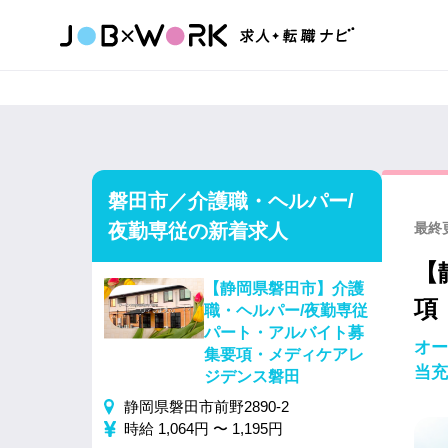
磐田市／介護職・ヘルパー/
夜勤専従の新着求人
最終更
【
【静岡県磐田市】介護
項
職・ヘルパー/夜勤専従
パート・アルバイト募
オー
集要項・メディケアレ
当充
ジデンス磐田
静岡県磐田市前野2890-2
時給 1,064円 〜 1,195円