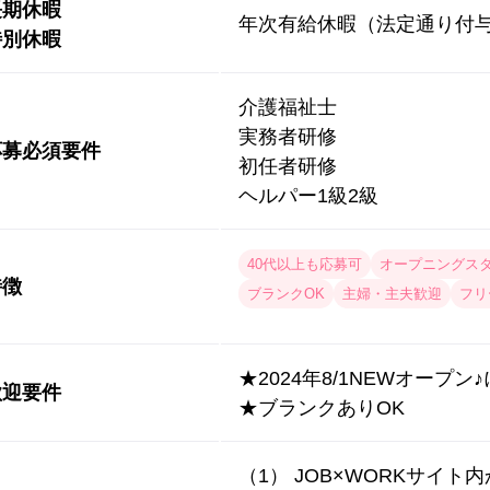
長期休暇
年次有給休暇（法定通り付
特別休暇
介護福祉士
実務者研修
応募必須要件
初任者研修
ヘルパー1級2級
40代以上も応募可
オープニングス
特徴
ブランクOK
主婦・主夫歓迎
フリ
★2024年8/1NEWオープ
歓迎要件
★ブランクありOK
（1） JOB×WORKサイト