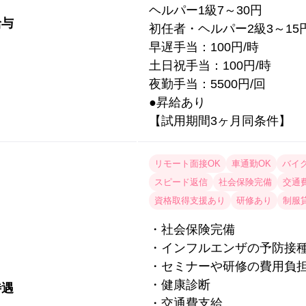
ヘルパー1級7～30円
給与
初任者・ヘルパー2級3～15
早遅手当：100円/時
土日祝手当：100円/時
夜勤手当：5500円/回
●昇給あり
【試用期間3ヶ月同条件】
リモート面接OK
車通勤OK
バイ
スピード返信
社会保険完備
交通
資格取得支援あり
研修あり
制服
・社会保険完備
・インフルエンザの予防接
・セミナーや研修の費用負
・健康診断
待遇
・交通費支給