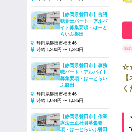
【静岡県磐田市】言語
聴覚士パート・アルバ
イト募集要項・はーと
らいふ磐田
静岡県磐田市福田46
時給 
時給 1,200円 〜 1,280円
☆
【静岡県磐田市】事務
職パート・アルバイト
【
募集要項・はーとらい
ふ磐田
く
静岡県磐田市福田46
時給 1,034円 〜 1,085円
【静岡県磐田市】作業
療法士正社員募集要
項・はーとらいふ磐田