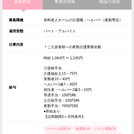
募集内容
事業所情報
職場の環境
募集職種
有料老人ホームの介護職・ヘルパー（夜勤専従）
雇用形態
パート・アルバイト
仕事内容
＊ご入居者様への夜勤介護業務全般
時給 1,064円 〜 1,195円
◎資格手当
介護福祉士15～75円
実務者10～40円
ヘルパー1級7～30円
給与
初任者・ヘルパー2級3～15円
早遅手当：100円/時
土日祝手当：100円/時
夜勤手当：7000円/回
●昇給あり
【試用期間3ヶ月同条件】
リモート面接OK
車通勤OK
バイク通勤OK