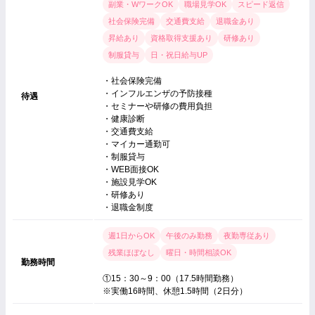
副業・WワークOK
職場見学OK
スピード返信
社会保険完備
交通費支給
退職金あり
昇給あり
資格取得支援あり
研修あり
制服貸与
日・祝日給与UP
・社会保険完備
・インフルエンザの予防接種
待遇
・セミナーや研修の費用負担
・健康診断
・交通費支給
・マイカー通勤可
・制服貸与
・WEB面接OK
・施設見学OK
・研修あり
・退職金制度
週1日からOK
午後のみ勤務
夜勤専従あり
残業ほぼなし
曜日・時間相談OK
勤務時間
①15：30～9：00（17.5時間勤務）
※実働16時間、休憩1.5時間（2日分）