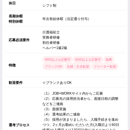
休日
シフト制
長期休暇
年次有給休暇（法定通り付与）
特別休暇
介護福祉士
実務者研修
応募必須要件
初任者研修
ヘルパー1級2級
40代以上も応募可
50代以上も応募可
急募
特徴
ブランクOK
主婦・主夫歓迎
フリーター歓迎
歓迎要件
☆ブランクありOK
（1） JOB×WORKサイト内からご応募
（2） 応募先の採用担当者から、面接日程の調整
などをご連絡
（3） 面接実施
（4） 選考結果のご連絡
（5） 採用が決まりましたら、入職手続きを進め
つつ、2ヶ月お勤めいただいた方(入職日より60日
選考プロセス
経過)は入職日より120日以内にマイページより、