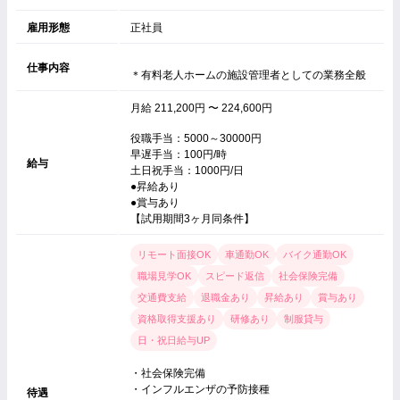
雇用形態
正社員
仕事内容
＊有料老人ホームの施設管理者としての業務全般
月給 211,200円 〜 224,600円
役職手当：5000～30000円
早遅手当：100円/時
給与
土日祝手当：1000円/日
●昇給あり
●賞与あり
【試用期間3ヶ月同条件】
リモート面接OK
車通勤OK
バイク通勤OK
職場見学OK
スピード返信
社会保険完備
交通費支給
退職金あり
昇給あり
賞与あり
資格取得支援あり
研修あり
制服貸与
日・祝日給与UP
・社会保険完備
・インフルエンザの予防接種
待遇