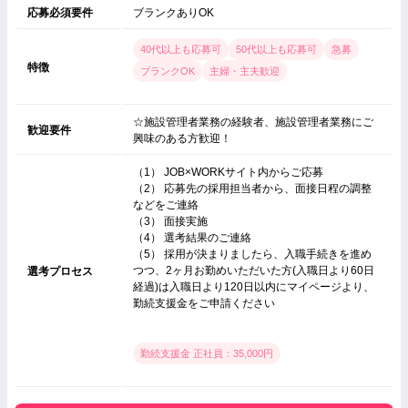
応募必須要件
ブランクありOK
40代以上も応募可
50代以上も応募可
急募
特徴
ブランクOK
主婦・主夫歓迎
☆施設管理者業務の経験者、施設管理者業務にご
歓迎要件
興味のある方歓迎！
（1） JOB×WORKサイト内からご応募
（2） 応募先の採用担当者から、面接日程の調整
などをご連絡
（3） 面接実施
（4） 選考結果のご連絡
（5） 採用が決まりましたら、入職手続きを進め
つつ、2ヶ月お勤めいただいた方(入職日より60日
選考プロセス
経過)は入職日より120日以内にマイページより、
勤続支援金をご申請ください
勤続支援金 正社員：35,000円