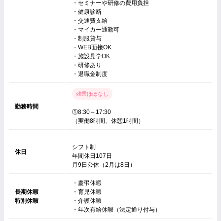
・セミナーや研修の費用負担
・健康診断
・交通費支給
・マイカー通勤可
・制服貸与
・WEB面接OK
・施設見学OK
・研修あり
・退職金制度
残業ほぼなし
勤務時間
①8:30～17:30
（実働8時間、休憩1時間）
シフト制
休日
年間休日107日
月9日公休（2月は8日）
・慶弔休暇
長期休暇
・育児休暇
特別休暇
・介護休暇
・年次有給休暇（法定通り付与）