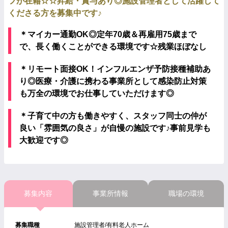
フが在籍☆☆昇給・賞与あり◎施設管理者として活躍して
くださる方を募集中です♪
＊マイカー通勤OK◎定年70歳＆再雇用75歳まで
で、長く働くことができる環境です☆残業ほぼなし
＊リモート面接OK！インフルエンザ予防接種補助あ
り◎医療・介護に携わる事業所として感染防止対策
も万全の環境でお仕事していただけます◎
＊子育て中の方も働きやすく、スタッフ同士の仲が
良い「雰囲気の良さ」が自慢の施設です♪事前見学も
大歓迎です◎
募集内容
事業所情報
職場の環境
募集職種
施設管理者/有料老人ホーム