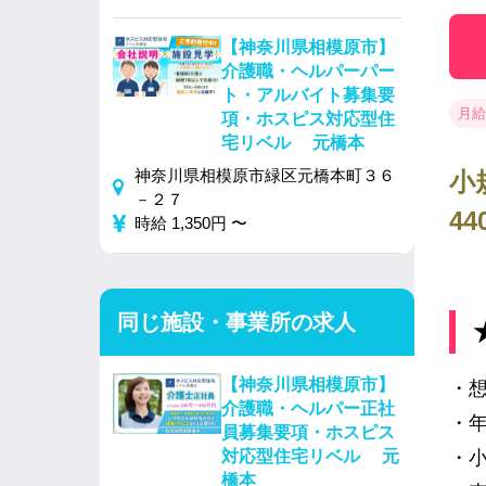
【神奈川県相模原市】
介護職・ヘルパーパー
ト・アルバイト募集要
月給 
項・ホスピス対応型住
宅リベル 元橋本
神奈川県相模原市緑区元橋本町３６
小
－２７
4
時給 1,350円 〜
同じ施設・事業所の求人
【神奈川県相模原市】
・想
介護職・ヘルパー正社
・
員募集要項・ホスピス
対応型住宅リベル 元
・
橋本