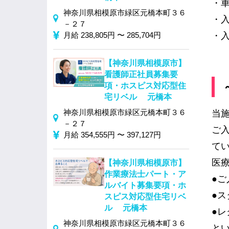
・
神奈川県相模原市緑区元橋本町３６
・
－２７
月給 238,805円 〜 285,704円
・
【神奈川県相模原市】
看護師正社員募集要
項・ホスピス対応型住
宅リベル 元橋本
神奈川県相模原市緑区元橋本町３６
当
－２７
ご
月給 354,555円 〜 397,127円
て
医
【神奈川県相模原市】
作業療法士パート・ア
●ご
ルバイト募集要項・ホ
●
スピス対応型住宅リベ
ル 元橋本
●
神奈川県相模原市緑区元橋本町３６
と