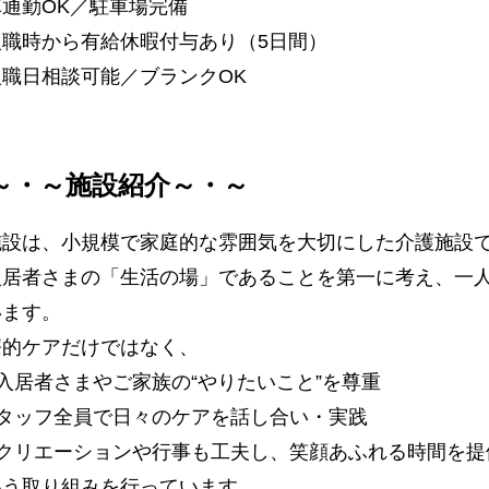
車通勤OK／駐車場完備
入職時から有給休暇付与あり（5日間）
入職日相談可能／ブランクOK
～・～施設紹介～・～
施設は、小規模で家庭的な雰囲気を大切にした介護施設
入居者さまの「生活の場」であることを第一に考え、一
います。
療的ケアだけではなく、
入居者さまやご家族の“やりたいこと”を尊重
スタッフ全員で日々のケアを話し合い・実践
レクリエーションや行事も工夫し、笑顔あふれる時間を提
いう取り組みを行っています。