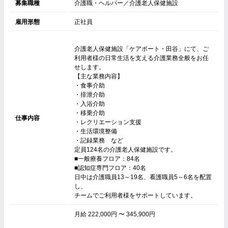
募集職種
介護職・ヘルパー／介護老人保健施設
雇用形態
正社員
介護老人保健施設「ケアポート・田谷」にて、ご
利用者様の日常生活を支える介護業務全般をお任
せします。
【主な業務内容】
・食事介助
・排泄介助
・入浴介助
・移乗介助
仕事内容
・レクリエーション支援
・生活環境整備
・記録業務 など
定員124名の介護老人保健施設です。
■一般療養フロア：84名
■認知症専門フロア：40名
日中は介護職員13～19名、看護職員5～6名を配置
し、
チームでご利用者様をサポートしています。
月給 222,000円 〜 345,900円