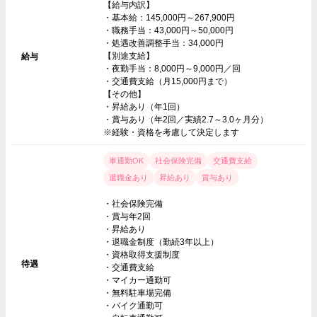
【給与内訳】
・基本給：145,000円～267,900円
・職務手当：43,000円～50,000円
・処遇改善調整手当：34,000円
【別途支給】
給与
・夜勤手当：8,000円～9,000円／回
・交通費支給（月15,000円まで）
【その他】
・昇給あり（年1回）
・賞与あり（年2回／実績2.7～3.0ヶ月分）
※経験・資格を考慮して決定します
車通勤OK
社会保険完備
交通費支給
退職金あり
昇給あり
賞与あり
・社会保険完備
・賞与年2回
・昇給あり
・退職金制度（勤続3年以上）
・資格取得支援制度
待遇
・交通費支給
・マイカー通勤可
・無料駐車場完備
・バイク通勤可