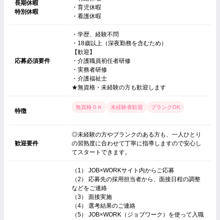
長期休暇
・育児休暇
特別休暇
・看護休暇
・学歴、経験不問
・18歳以上（深夜勤務を含むため）
【歓迎】
応募必須要件
・介護職員初任者研修
・実務者研修
・介護福祉士
★無資格・未経験の方も歓迎します
無資格ＯＫ
未経験者歓迎
ブランクOK
特徴
◎未経験の方やブランクのある方も、一人ひとり
歓迎要件
の習熟度に合わせて丁寧に指導しますので安心し
てスタートできます。
（1） JOB×WORKサイト内からご応募
（2） 応募先の採用担当者から、面接日程の調整
などをご連絡
（3） 面接実施
（4） 選考結果のご連絡
（5） JOB×WORK（ジョブワーク）を使って入職