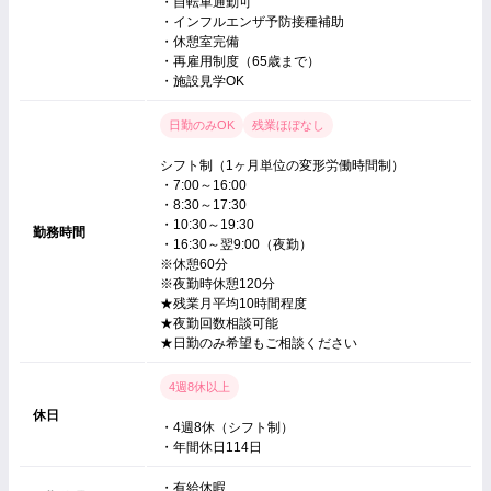
・自転車通勤可
・インフルエンザ予防接種補助
・休憩室完備
・再雇用制度（65歳まで）
・施設見学OK
日勤のみOK
残業ほぼなし
シフト制（1ヶ月単位の変形労働時間制）
・7:00～16:00
・8:30～17:30
・10:30～19:30
勤務時間
・16:30～翌9:00（夜勤）
※休憩60分
※夜勤時休憩120分
★残業月平均10時間程度
★夜勤回数相談可能
★日勤のみ希望もご相談ください
4週8休以上
休日
・4週8休（シフト制）
・年間休日114日
・有給休暇