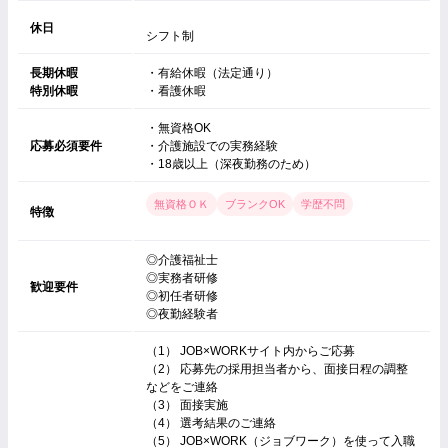
休日
シフト制
長期休暇
・有給休暇（法定通り）
特別休暇
・看護休暇
・無資格OK
応募必須要件
・介護施設での実務経験
・18歳以上（深夜勤務のため）
無資格ＯＫ
ブランクOK
学歴不問
特徴
◎介護福祉士
◎実務者研修
歓迎要件
◎初任者研修
◎夜勤経験者
（1） JOB×WORKサイト内からご応募
（2） 応募先の採用担当者から、面接日程の調整
などをご連絡
（3） 面接実施
（4） 選考結果のご連絡
（5） JOB×WORK（ジョブワーク）を使って入職