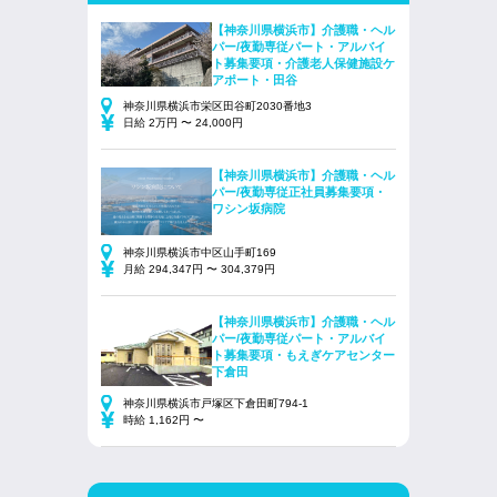
【神奈川県横浜市】介護職・ヘル
パー/夜勤専従パート・アルバイ
ト募集要項・介護老人保健施設ケ
アポート・田谷
神奈川県横浜市栄区田谷町2030番地3
日給 2万円 〜 24,000円
【神奈川県横浜市】介護職・ヘル
パー/夜勤専従正社員募集要項・
ワシン坂病院
神奈川県横浜市中区山手町169
月給 294,347円 〜 304,379円
【神奈川県横浜市】介護職・ヘル
パー/夜勤専従パート・アルバイ
ト募集要項・もえぎケアセンター
下倉田
神奈川県横浜市戸塚区下倉田町794-1
時給 1,162円 〜