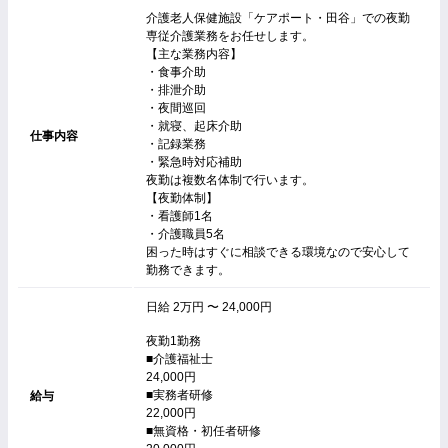
介護老人保健施設「ケアポート・田谷」での夜勤
専従介護業務をお任せします。
【主な業務内容】
・食事介助
・排泄介助
・夜間巡回
・就寝、起床介助
仕事内容
・記録業務
・緊急時対応補助
夜勤は複数名体制で行います。
【夜勤体制】
・看護師1名
・介護職員5名
困った時はすぐに相談できる環境なので安心して
勤務できます。
日給 2万円 〜 24,000円
夜勤1勤務
■介護福祉士
24,000円
■実務者研修
給与
22,000円
■無資格・初任者研修