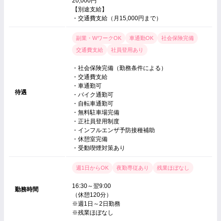
20,000円
【別途支給】
・交通費支給（月15,000円まで）
副業・WワークOK
車通勤OK
社会保険完備
交通費支給
社員登用あり
・社会保険完備（勤務条件による）
・交通費支給
・車通勤可
待遇
・バイク通勤可
・自転車通勤可
・無料駐車場完備
・正社員登用制度
・インフルエンザ予防接種補助
・休憩室完備
・受動喫煙対策あり
週1日からOK
夜勤専従あり
残業ほぼなし
16:30～翌9:00
勤務時間
（休憩120分）
※週1日～2日勤務
※残業ほぼなし