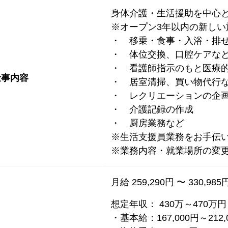
身体介護・生活援助を中心
※オープン3年以内の新しい
・ 移乗・食事・入浴・排
・ 体位交換、口腔ケアな
・ 看護師指示のもと医療
仕事内容
・ 居室清掃、買い物代行
・ レクリエーションの企
・ 介護記録の作成
・ 厨房業務など
※生活支援員業務をお手伝
※業務内容・就業場所の変
月給 259,290円 〜 330,985
想定年収： 430万～470
・基本給：167,000円～212,