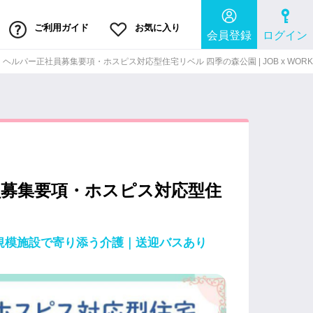
ご利用ガイド
お気に入り
会員登録
ログイン
ルパー正社員募集要項・ホスピス対応型住宅リベル 四季の森公園 | JOB x WORK
員募集要項・ホスピス対応型住
｜小規模施設で寄り添う介護｜送迎バスあり