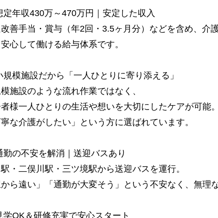
想定年収430万～470万円｜安定した収入
遇改善手当・賞与（年2回・3.5ヶ月分）などを含め、介
く安心して働ける給与体系です。
 小規模施設だから「一人ひとりに寄り添える」
規模施設のような流れ作業ではなく、
居者様一人ひとりの生活や想いを大切にしたケアが可能
丁寧な介護がしたい」という方に選ばれています。
 通勤の不安を解消｜送迎バスあり
山駅・二俣川駅・三ツ境駅から送迎バスを運行。
駅から遠い」「通勤が大変そう」という不安なく、無理
見学OK＆研修充実で安心スタート