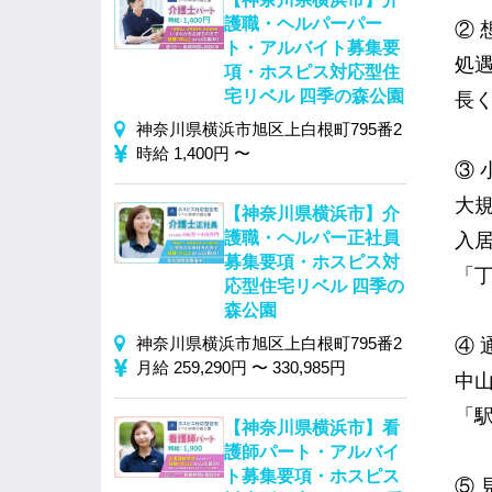
護職・ヘルパーパー
② 
ト・アルバイト募集要
処
項・ホスピス対応型住
宅リベル 四季の森公園
長
神奈川県横浜市旭区上白根町795番2
時給 1,400円 〜
③
大
【神奈川県横浜市】介
護職・ヘルパー正社員
入
募集要項・ホスピス対
「
応型住宅リベル 四季の
森公園
神奈川県横浜市旭区上白根町795番2
④
月給 259,290円 〜 330,985円
中
「
【神奈川県横浜市】看
護師パート・アルバイ
ト募集要項・ホスピス
⑤ 