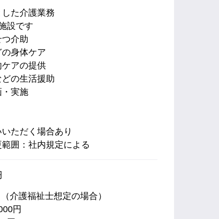
とした介護業務
施設です
せつ介助
どの身体ケア
的ケアの提供
などの生活援助
画・実施
いいただく場合あり
更範囲：社内規定による
円
万円 （介護福祉士想定の場合）
000円