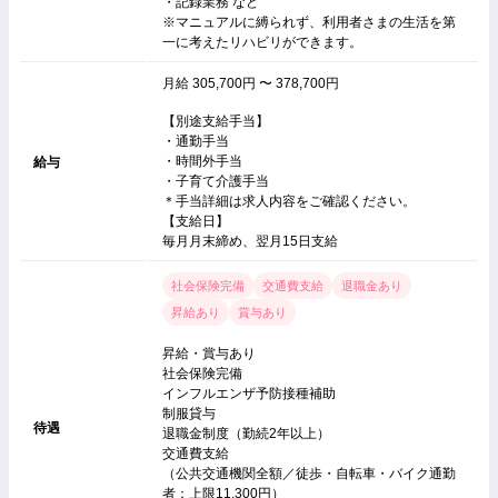
・記録業務 など
※マニュアルに縛られず、利用者さまの生活を第
一に考えたリハビリができます。
月給 305,700円 〜 378,700円
【別途支給手当】
・通勤手当
・時間外手当
給与
・子育て介護手当
＊手当詳細は求人内容をご確認ください。
【支給日】
毎月月末締め、翌月15日支給
社会保険完備
交通費支給
退職金あり
昇給あり
賞与あり
昇給・賞与あり
社会保険完備
インフルエンザ予防接種補助
制服貸与
待遇
退職金制度（勤続2年以上）
交通費支給
（公共交通機関全額／徒歩・自転車・バイク通勤
者：上限11,300円）