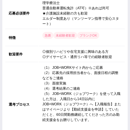
理学療法士
普通自動車運転免許（AT可）※あれば尚可
応募必須要件
★介護施設未経験の方も歓迎
エルダー制度あり（マンツーマン指導で安心スタ
ート）
急募
未経験者歓迎
ブランクOK
特徴
◎個別リハビリや在宅支援に興味のある方
歓迎要件
◎デイサービス・通所リハ等での経験者歓迎
（1） JOB×WORKサイト内からご応募
（2） 応募先の採用担当者から、面接日程の調整
などをご連絡
（3） 面接実施
（4） 選考結果のご連絡
（5） JOB×WORK（ジョブワーク）を使って入職
した方は、入職日から14日以内に
JOB×WORK（ジョブワーク）へ【入職報告】また
選考プロセス
はマイページより【勤続支援金を申請】していた
だくと、60日間勤務継続してくださった方のみ勤
続支援金をお贈りしています。