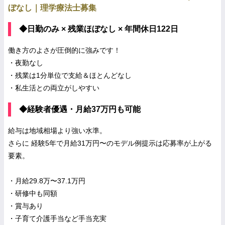
ぼなし｜理学療法士募集
◆日勤のみ × 残業ほぼなし × 年間休日122日
働き方のよさが圧倒的に強みです！
・夜勤なし
・残業は1分単位で支給＆ほとんどなし
・私生活との両立がしやすい
◆経験者優遇・月給37万円も可能
給与は地域相場より強い水準。
さらに 経験5年で月給31万円〜のモデル例提示は応募率が上がる
要素。
・月給29.8万〜37.1万円
・研修中も同額
・賞与あり
・子育て介護手当など手当充実