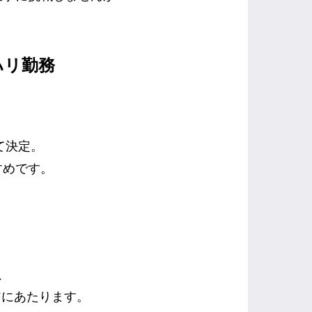
ハリ勤務
して決定。
すめです。
、
アにあたります。