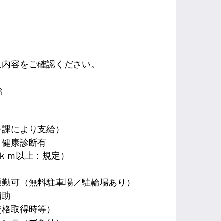
人内容をご確認ください。
給
考課により支給）
、健康診断有
ｋｍ以上：規定）
通勤可（無料駐車場／駐輪場あり）
補助
資格取得時等）