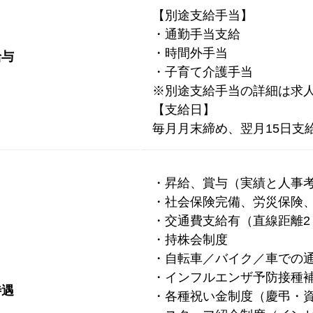
【別途支給手当】
・通勤手当支給
・時間外手当
給与
・子育て介護手当
※別途支給手当の詳細は求
【支給日】
毎月月末締め、翌月15日支
・昇給、賞与（実績と人事
・社会保険完備、労災保険
・交通費支給有（直線距離2
・持株会制度
・自転車／バイク／車での
・インフルエンザ予防接種
待遇
・各種祝い金制度（慶弔・