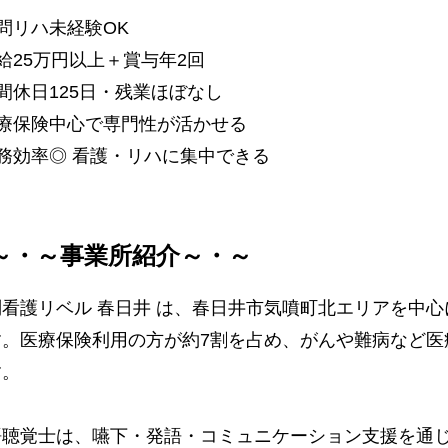
問リハ未経験OK
給25万円以上＋賞与年2回
間休日125日・残業ほぼなし
医療保険中心で専門性が活かせる
務効率◎ 看護・リハに集中できる
～・～事業所紹介～・～
問看護リベル 春日井 は、春日井市気噴町北エリアを中
す。医療保険利用の方が約7割を占め、がんや難病など医
す。
語聴覚士は、嚥下・発語・コミュニケーション支援を通