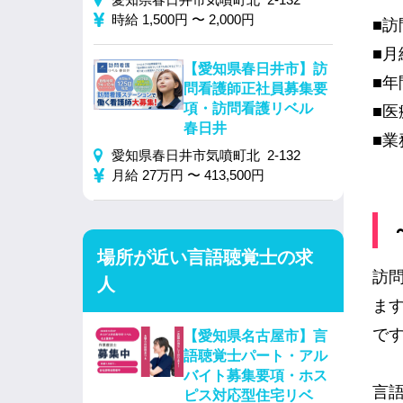
時給 1,500円 〜 2,000円
■訪
■月
【愛知県春日井市】訪
■年
問看護師正社員募集要
項・訪問看護リベル
■
春日井
■業
愛知県春日井市気噴町北 2-132
月給 27万円 〜 413,500円
場所が近い言語聴覚士の求
訪
人
ま
で
【愛知県名古屋市】言
語聴覚士パート・アル
バイト募集要項・ホス
言
ピス対応型住宅リベ