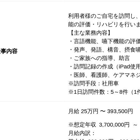
利用者様のご自宅を訪問し
能の評価・リハビリを行い
【主な業務内容】
・言語機能、嚥下機能の評
・発声、発語、構音、摂食
仕事内容
・ご家族への指導、助言
・訪問記録の作成（iPad使
・医師、看護師、ケアマネ
※訪問手段：社用車
※1日訪問件数：5～8件（1件
月給 25万円 〜 393,500円
※想定年収 3,700,000円 ～ 5
月給内訳：