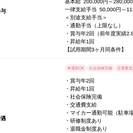
基本給 200,000円～280,00
一律支給手当 50,000円～113
給与
＜別途支給手当＞
・通勤手当（上限なし）
・賞与年2回（前年度実績2.
・昇給年1回
【試用期間3ヶ月同条件】
車通勤OK
社会保険完備
交通費支
・賞与年2回
・昇給年1回
・社会保険完備
・交通費支給
・マイカー通勤可能（駐車
待遇
・研修制度あり
・退職金制度あり