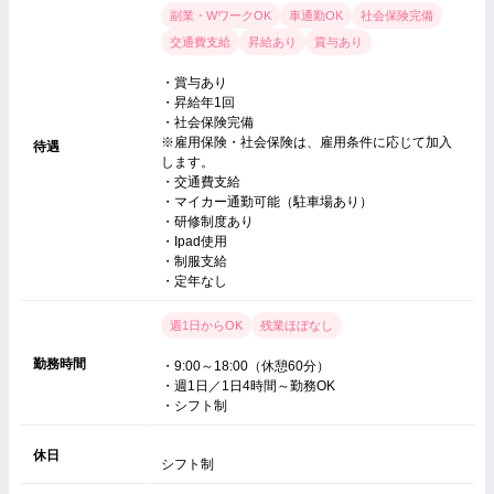
副業・WワークOK
車通勤OK
社会保険完備
交通費支給
昇給あり
賞与あり
・賞与あり
・昇給年1回
・社会保険完備
※雇用保険・社会保険は、雇用条件に応じて加入
待遇
します。
・交通費支給
・マイカー通勤可能（駐車場あり）
・研修制度あり
・Ipad使用
・制服支給
・定年なし
週1日からOK
残業ほぼなし
勤務時間
・9:00～18:00（休憩60分）
・週1日／1日4時間～勤務OK
・シフト制
休日
シフト制