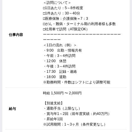
＜訪問について＞
□1日あたり：5～8件程度
□1件あたり：30～40分
□医療保険：介護保険＝7：3
□がん・難病・ターミナル期の利用者様も多数
□社用車で訪問（AT限定OK）
ーーーーーーーーーーーーーーーーーーーーーー
仕事内容
ーーーーー
＜1日の流れ（例）＞
・9:00 出勤・情報共有
・午前：3～4件訪問
・12:00 休憩
・午後：3～4件訪問
・17:30 記録・連絡
・18:00 退勤
※勤務時間・件数はシフトにより調整可能
時給 1,500円 〜 2,000円
【別途支給】
・通勤手当（上限なし）
給与
・賞与年1～2回（前年度実績：約40万円）
・昇給年1回
※試用期間：1～3ヶ月（条件変更なし）