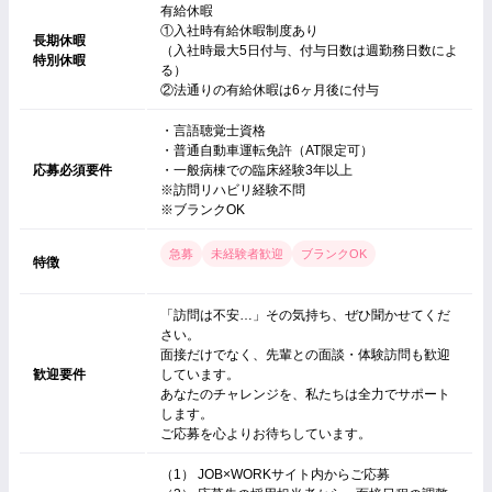
有給休暇
①入社時有給休暇制度あり
長期休暇
（入社時最大5日付与、付与日数は週勤務日数によ
特別休暇
る）
②法通りの有給休暇は6ヶ月後に付与
・言語聴覚士資格
・普通自動車運転免許（AT限定可）
応募必須要件
・一般病棟での臨床経験3年以上
※訪問リハビリ経験不問
※ブランクOK
急募
未経験者歓迎
ブランクOK
特徴
「訪問は不安…」その気持ち、ぜひ聞かせてくだ
さい。
面接だけでなく、先輩との面談・体験訪問も歓迎
歓迎要件
しています。
あなたのチャレンジを、私たちは全力でサポート
します。
ご応募を心よりお待ちしています。
（1） JOB×WORKサイト内からご応募