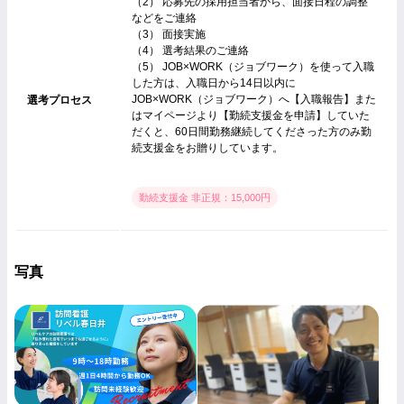
（2） 応募先の採用担当者から、面接日程の調整
などをご連絡
（3） 面接実施
（4） 選考結果のご連絡
（5） JOB×WORK（ジョブワーク）を使って入職
した方は、入職日から14日以内に
JOB×WORK（ジョブワーク）へ【入職報告】また
選考プロセス
はマイページより【勤続支援金を申請】していた
だくと、60日間勤務継続してくださった方のみ勤
続支援金をお贈りしています。
勤続支援金 非正規：15,000円
写真