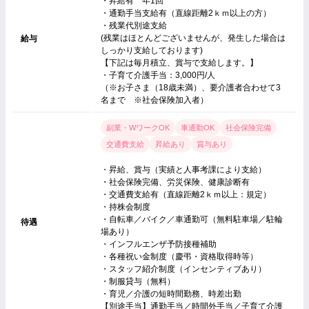
・昇給有 年1回
・通勤手当支給有（直線距離2ｋｍ以上の方）
・残業代別途支給
(残業はほとんどございませんが、発生した場合は
給与
しっかり支給しております)
【下記は毎月積立、賞与で支給します。】
・子育て介護手当：3,000円/人
（※お子さま（18歳未満）、要介護者合わせて3
名まで ※社会保険加入者）
副業・WワークOK
車通勤OK
社会保険完備
交通費支給
昇給あり
賞与あり
・昇給、賞与（実績と人事考課により支給）
・社会保険完備、労災保険、健康診断有
・交通費支給有（直線距離2ｋｍ以上：規定）
・持株会制度
・自転車／バイク／車通勤可（無料駐車場／駐輪
待遇
場あり）
・インフルエンザ予防接種補助
・各種祝い金制度（慶弔・資格取得時等）
・スタッフ紹介制度（インセンティブあり）
・制服貸与（無料）
・育児／介護の短時間勤務、時差出勤
【別途手当】通勤手当／時間外手当／子育て介護