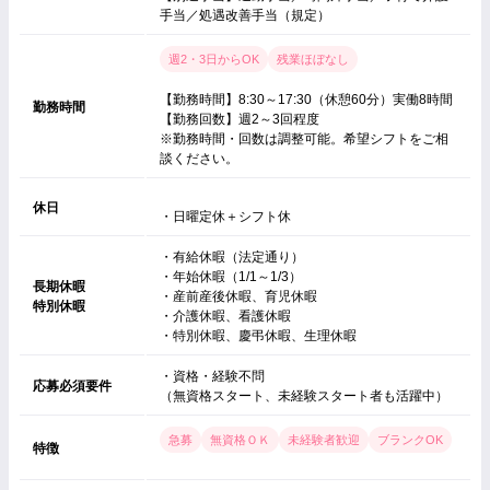
手当／処遇改善手当（規定）
週2・3日からOK
残業ほぼなし
【勤務時間】8:30～17:30（休憩60分）実働8時間
勤務時間
【勤務回数】週2～3回程度
※勤務時間・回数は調整可能。希望シフトをご相
談ください。
休日
・日曜定休＋シフト休
・有給休暇（法定通り）
・年始休暇（1/1～1/3）
長期休暇
・産前産後休暇、育児休暇
特別休暇
・介護休暇、看護休暇
・特別休暇、慶弔休暇、生理休暇
・資格・経験不問
応募必須要件
（無資格スタート、未経験スタート者も活躍中）
急募
無資格ＯＫ
未経験者歓迎
ブランクOK
特徴