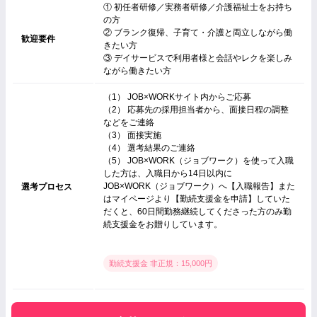
① 初任者研修／実務者研修／介護福祉士をお持ち
の方
② ブランク復帰、子育て・介護と両立しながら働
歓迎要件
きたい方
③ デイサービスで利用者様と会話やレクを楽しみ
ながら働きたい方
（1） JOB×WORKサイト内からご応募
（2） 応募先の採用担当者から、面接日程の調整
などをご連絡
（3） 面接実施
（4） 選考結果のご連絡
（5） JOB×WORK（ジョブワーク）を使って入職
した方は、入職日から14日以内に
JOB×WORK（ジョブワーク）へ【入職報告】また
選考プロセス
はマイページより【勤続支援金を申請】していた
だくと、60日間勤務継続してくださった方のみ勤
続支援金をお贈りしています。
勤続支援金 非正規：15,000円